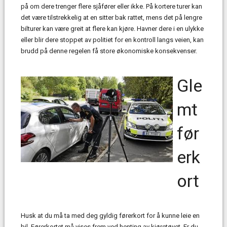
på om dere trenger flere sjåfører eller ikke. På kortere turer kan
det være tilstrekkelig at en sitter bak rattet, mens det på lengre
bilturer kan være greit at flere kan kjøre. Havner dere i en ulykke
eller blir dere stoppet av politiet for en kontroll langs veien, kan
brudd på denne regelen få store økonomiske konsekvenser.
Gle
mt
før
erk
ort
Husk at du må ta med deg gyldig førerkort for å kunne leie en
bil. Førerkortet må vises frem ved henting av kjøretøyet. Er du