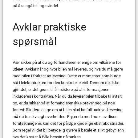
på å unngå tull og svindel.
Avklar praktiske
spørsmål
Vær sikker på at du og forhandleren er enige om vilkårene for
utleiet. Avklar når og hvor bilen må leveres, og hva du må gjøre
med bilen i forkant av levering. Dette er momenter som burde
stå i leiekontrakten for den konkrete leiebil. Dersom det ikke
gjør det, er det grunn til å insistere på at informasjonen
inkluderes i kontrakten. Når du da leverer bilen tilbake til avtalt
tid, er du sikker på at forhandleren ikke prøver seg på noe
fanteri. Blir dere enige om at bilen skal ha full tank ved levering,
må dette selvsagt overholdes. Bryter du med noen av disse
forutsetningene, kan det for påløpe kjedelige ekstrakostnader.
Som regel vil det bli betydelig dyrere å betale et slikt gebyr, enn
hva det koster å fylle bensin på tanken.