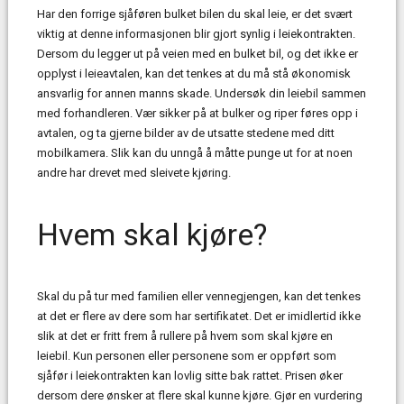
Har den forrige sjåføren bulket bilen du skal leie, er det svært
viktig at denne informasjonen blir gjort synlig i leiekontrakten.
Dersom du legger ut på veien med en bulket bil, og det ikke er
opplyst i leieavtalen, kan det tenkes at du må stå økonomisk
ansvarlig for annen manns skade. Undersøk din leiebil sammen
med forhandleren. Vær sikker på at bulker og riper føres opp i
avtalen, og ta gjerne bilder av de utsatte stedene med ditt
mobilkamera. Slik kan du unngå å måtte punge ut for at noen
andre har drevet med sleivete kjøring.
Hvem skal kjøre?
Skal du på tur med familien eller vennegjengen, kan det tenkes
at det er flere av dere som har sertifikatet. Det er imidlertid ikke
slik at det er fritt frem å rullere på hvem som skal kjøre en
leiebil. Kun personen eller personene som er oppført som
sjåfør i leiekontrakten kan lovlig sitte bak rattet. Prisen øker
dersom dere ønsker at flere skal kunne kjøre. Gjør en vurdering