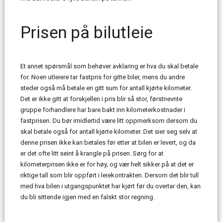
Prisen på bilutleie
Et annet spørsmål som behøver avklaring er hva du skal betale
for. Noen utleiere tar fastpris for gitte biler, mens du andre
steder også må betale en gitt sum for antall kjørte kilometer.
Det er ikke gitt at forskjellen i pris blir så stor, førstnevnte
gruppe forhandlere har bare bakt inn kilometerkostnader i
fastprisen. Du bør imidlertid være litt oppmerksom dersom du
skal betale også for antall kjørte kilometer. Det sier seg selv at
denne prisen ikke kan betales før etter at bilen er levert, og da
er det ofte litt seint å krangle på prisen. Sørg for at
kilometerprisen ikke er for høy, og vær helt sikker på at det er
riktige tall som blir oppført i leiekontrakten. Dersom det blir tull
med hva bilen i utgangspunktet har kjørt før du overtar den, kan
du bli sittende igjen med en falskt stor regning.