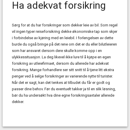
Ha adekvat forsikring
Sørg for at du har forsikringer som dekker leie av bil. Som regel
vil ingen typer reiseforsikring dekke økonomiske tap som skjer
i forbindelse av kjøring med en leiebil. I forlengelsen av dette
burde du også bringe på det rene om det er du eller bilutleieren
som har ansvaret dersom dere skulle komme opp i en
ulykkessituasjon. La deg likevel ikke lure til å kjøpe en egen
forsikring av utleiefirmaet, dersom du allerede har adekvat
forsikring. Mange forhandlere ser sitt snitt til å tjene litt ekstra
penger ved å selge forsikringer av varierende nytte til turister.
Når det er sagt, kan det tenkes at tilbudet du får er godt og
passer dine behov. Før du eventuelt takker ja til en slik løsning,
bør du ha undersøkt hva dine egne forsikringsavtaler allerede
dekker.