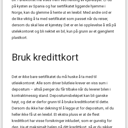
på kysten av Spania og har sertifikatet liggende hjemme i
Norge, kan du glemme å hente ut en leiebil. Med andre ord er
de like viktig å ta med sertifikatet som passet når du reiser,
dersom du skal leie et kjøretøy. Det er en lei opplevelse å stå på
utelekontoret og bli nektet en bil, kun på grunn av et gjenglemt
plastkort.
Bruk kredittkort
Det er ikke bare sertifikatet du må huske å ta med til
utleiekontoret. Alle som driver bilutleie krever en viss sum i
depositum – altså penger du får tilbake når du leverer bilen i
kontraktmessig stand. Depositumsbeløpet kan bli ganske
høyt, og det er derfor grunn til å bruke kredittkortet til dette.
Dersom du ikke har dekning til å legge ut for depositum, vil du
heller ikke få ut en leiebil. Et ekstra pluss er at de flest
kredittkort har visse forsikringer inkludert, som er gunstig for
deg. Ha et maksimalt beløp på ditt kredittkort, så er du sikker