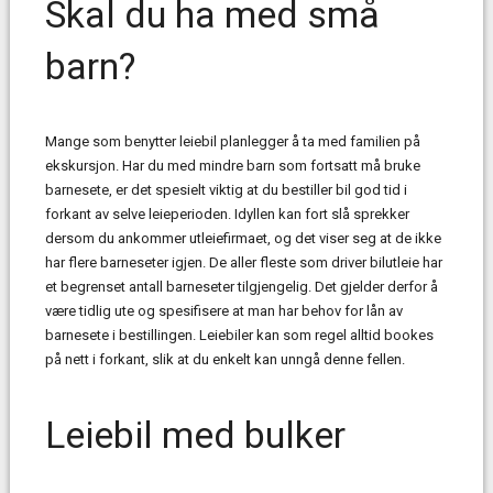
Skal du ha med små
barn?
Mange som benytter leiebil planlegger å ta med familien på
ekskursjon. Har du med mindre barn som fortsatt må bruke
barnesete, er det spesielt viktig at du bestiller bil god tid i
forkant av selve leieperioden. Idyllen kan fort slå sprekker
dersom du ankommer utleiefirmaet, og det viser seg at de ikke
har flere barneseter igjen. De aller fleste som driver bilutleie har
et begrenset antall barneseter tilgjengelig. Det gjelder derfor å
være tidlig ute og spesifisere at man har behov for lån av
barnesete i bestillingen. Leiebiler kan som regel alltid bookes
på nett i forkant, slik at du enkelt kan unngå denne fellen.
Leiebil med bulker