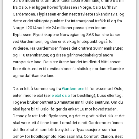
Gardermoen er et område i Ullensaker kommune, omtrent 5 mil
fra Oslo. Her ligger hovedflyplassen i Norge, Oslo Lufthavn
Gardermoen. Flyplassen er den nest travleste i Skandinavia, og
dette er det viktigste punktet for internasjonal trafikk til og fra
Norge. I 2014 var hele 24 millioner passasjerer innom
flyplassen. Flyselskapene Norwegian og SAS har sine baser
ved Gardermoen, og den er et viktig knutepunkt også for
Widerøe. Fra Gardermoen finnes det omtrent 30 innenriksruter,
og 110 utenriksruter, og disse går hovedsakelig til andre
europeiske land. De siste årene har det imidlertid blitt lansert
flere direkteruter til destinasjoner i asiatiske, nordamerikanske
og nordafrikanske land.
Det er lett å komme seg fra
Gardermoen
til for eksempel Oslo,
enten med leiebil (se
leiebil oslo
for bestilling), buss eller tog.
Togene bruker omtrent 20 minutter inn til Oslo sentrum. Om du
skal kjøre bil til Oslo, følger du enkelt E6 mot hovedstaden.
Denne går rett forbi flyplassen, og det er godt skiltet slik at det
skal være lett å finne fram. I området rundt Gardermoen finnes
det flere hotell som blir benyttet av flypassasjerer som har
behov for hotellopphold. Radisson Blu, Comfort, Clarion, Best