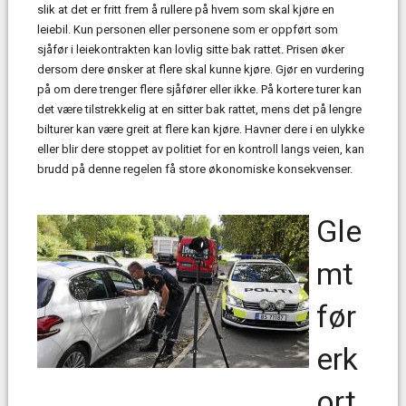
slik at det er fritt frem å rullere på hvem som skal kjøre en
leiebil. Kun personen eller personene som er oppført som
sjåfør i leiekontrakten kan lovlig sitte bak rattet. Prisen øker
dersom dere ønsker at flere skal kunne kjøre. Gjør en vurdering
på om dere trenger flere sjåfører eller ikke. På kortere turer kan
det være tilstrekkelig at en sitter bak rattet, mens det på lengre
bilturer kan være greit at flere kan kjøre. Havner dere i en ulykke
eller blir dere stoppet av politiet for en kontroll langs veien, kan
brudd på denne regelen få store økonomiske konsekvenser.
Gle
mt
før
erk
ort