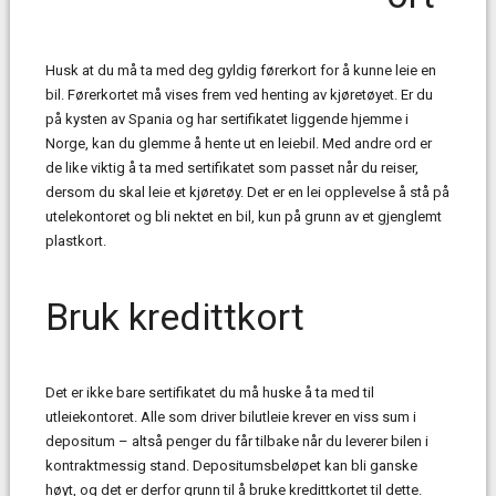
Husk at du må ta med deg gyldig førerkort for å kunne leie en
bil. Førerkortet må vises frem ved henting av kjøretøyet. Er du
på kysten av Spania og har sertifikatet liggende hjemme i
Norge, kan du glemme å hente ut en leiebil. Med andre ord er
de like viktig å ta med sertifikatet som passet når du reiser,
dersom du skal leie et kjøretøy. Det er en lei opplevelse å stå på
utelekontoret og bli nektet en bil, kun på grunn av et gjenglemt
plastkort.
Bruk kredittkort
Det er ikke bare sertifikatet du må huske å ta med til
utleiekontoret. Alle som driver bilutleie krever en viss sum i
depositum – altså penger du får tilbake når du leverer bilen i
kontraktmessig stand. Depositumsbeløpet kan bli ganske
høyt, og det er derfor grunn til å bruke kredittkortet til dette.