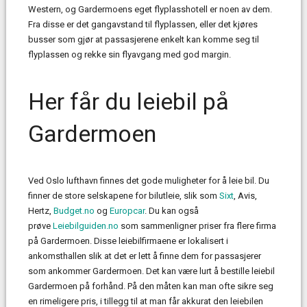
Western, og Gardermoens eget flyplasshotell er noen av dem.
Fra disse er det gangavstand til flyplassen, eller det kjøres
busser som gjør at passasjerene enkelt kan komme seg til
flyplassen og rekke sin flyavgang med god margin.
Her får du leiebil på
Gardermoen
Ved Oslo lufthavn finnes det gode muligheter for å leie bil. Du
finner de store selskapene for bilutleie, slik som
Sixt
, Avis,
Hertz,
Budget.no
og
Europcar
. Du kan også
prøve
Leiebilguiden.no
som sammenligner priser fra flere firma
på Gardermoen. Disse leiebilfirmaene er lokalisert i
ankomsthallen slik at det er lett å finne dem for passasjerer
som ankommer Gardermoen. Det kan være lurt å bestille leiebil
Gardermoen på forhånd. På den måten kan man ofte sikre seg
en rimeligere pris, i tillegg til at man får akkurat den leiebilen