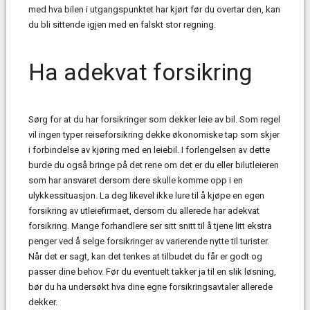
med hva bilen i utgangspunktet har kjørt før du overtar den, kan
du bli sittende igjen med en falskt stor regning.
Ha adekvat forsikring
Sørg for at du har forsikringer som dekker leie av bil. Som regel
vil ingen typer reiseforsikring dekke økonomiske tap som skjer
i forbindelse av kjøring med en leiebil. I forlengelsen av dette
burde du også bringe på det rene om det er du eller bilutleieren
som har ansvaret dersom dere skulle komme opp i en
ulykkessituasjon. La deg likevel ikke lure til å kjøpe en egen
forsikring av utleiefirmaet, dersom du allerede har adekvat
forsikring. Mange forhandlere ser sitt snitt til å tjene litt ekstra
penger ved å selge forsikringer av varierende nytte til turister.
Når det er sagt, kan det tenkes at tilbudet du får er godt og
passer dine behov. Før du eventuelt takker ja til en slik løsning,
bør du ha undersøkt hva dine egne forsikringsavtaler allerede
dekker.