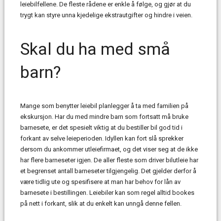
leiebilfellene. De fleste rådene er enkle å følge, og gjør at du
trygt kan styre unna kjedelige ekstrautgifter og hindre i veien.
Skal du ha med små
barn?
Mange som benytter leiebil planlegger å ta med familien på
ekskursjon. Har du med mindre barn som fortsatt må bruke
barnesete, er det spesielt viktig at du bestiller bil god tid i
forkant av selve leieperioden. Idyllen kan fort slå sprekker
dersom du ankommer utleiefirmaet, og det viser seg at de ikke
har flere barneseter igjen. De aller fleste som driver bilutleie har
et begrenset antall barneseter tilgjengelig. Det gjelder derfor å
være tidlig ute og spesifisere at man har behov for lån av
barnesete i bestillingen. Leiebiler kan som regel alltid bookes
på nett i forkant, slik at du enkelt kan unngå denne fellen.