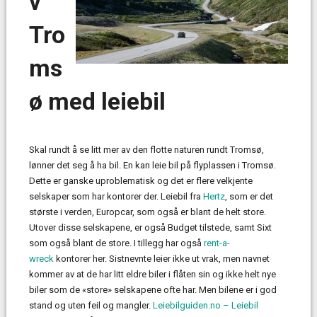
v
Tro
ms
ø med leiebil
Skal rundt å se litt mer av den flotte naturen rundt Tromsø,
lønner det seg å ha bil. En kan leie bil på flyplassen i Tromsø.
Dette er ganske uproblematisk og det er flere velkjente
selskaper som har kontorer der. Leiebil fra
Hertz
, som er det
største i verden, Europcar, som også er blant de helt store.
Utover disse selskapene, er også Budget tilstede, samt Sixt
som også blant de store. I tillegg har også
rent-a-
wreck
kontorer her. Sistnevnte leier ikke ut vrak, men navnet
kommer av at de har litt eldre biler i flåten sin og ikke helt nye
biler som de «store» selskapene ofte har. Men bilene er i god
stand og uten feil og mangler.
Leiebilguiden.no – Leiebil