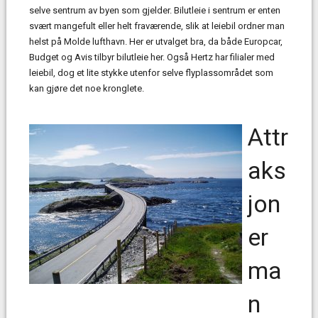
selve sentrum av byen som gjelder. Bilutleie i sentrum er enten
svært mangefult eller helt fraværende, slik at leiebil ordner man
helst på Molde lufthavn. Her er utvalget bra, da både Europcar,
Budget og Avis tilbyr bilutleie her. Også Hertz har filialer med
leiebil, dog et lite stykke utenfor selve flyplassområdet som
kan gjøre det noe kronglete.
Attr
aks
jon
er
ma
n