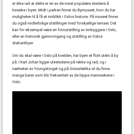
er ikke rart at dette er en av de mest populære stedene å
besøke i byen. Midt i parken finner du Bymuseet, hvor du har
muligheten til å få et innblikk i Oslos historie. På museet finner
du også midlertidige utstillinger med forskjellige temaer. Det
kan for eksempel være en fotoutstilling av innbyggere i Oslo,
eller en historisk gjennomgang og utstilling av Oslos
drabantbyer.
Om du skal være i Oslo på kvelden, har byen et flott uteliv å by
på. I Karl Johan ligger utestedene på rekke og rad, og i
nærheten av Youngstorget og på Grünerløkka vil du finne
mange barer som blir frekventert av de hippe menneskene i
Oslo.