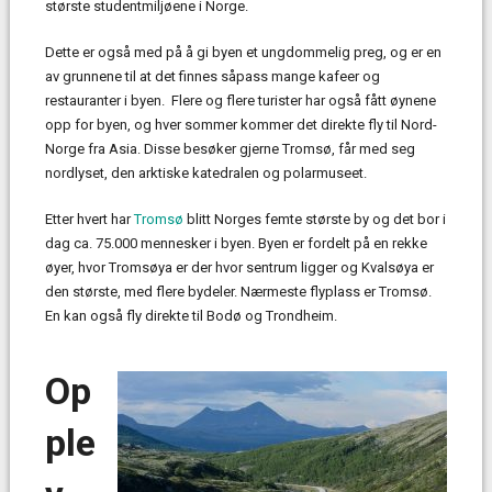
største studentmiljøene i Norge.
Dette er også med på å gi byen et ungdommelig preg, og er en
av grunnene til at det finnes såpass mange kafeer og
restauranter i byen. Flere og flere turister har også fått øynene
opp for byen, og hver sommer kommer det direkte fly til Nord-
Norge fra Asia. Disse besøker gjerne Tromsø, får med seg
nordlyset, den arktiske katedralen og polarmuseet.
Etter hvert har
Tromsø
blitt Norges femte største by og det bor i
dag ca. 75.000 mennesker i byen. Byen er fordelt på en rekke
øyer, hvor Tromsøya er der hvor sentrum ligger og Kvalsøya er
den største, med flere bydeler. Nærmeste flyplass er Tromsø.
En kan også fly direkte til Bodø og Trondheim.
Op
ple