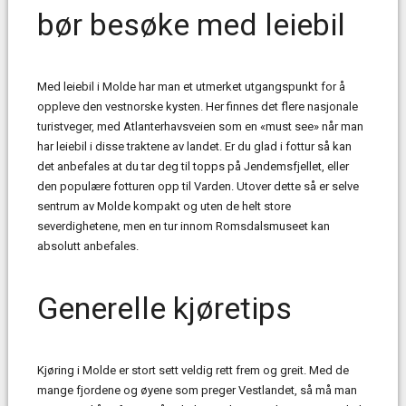
bør besøke med leiebil
Med leiebil i Molde har man et utmerket utgangspunkt for å
oppleve den vestnorske kysten. Her finnes det flere nasjonale
turistveger, med Atlanterhavsveien som en «must see» når man
har leiebil i disse traktene av landet. Er du glad i fottur så kan
det anbefales at du tar deg til topps på Jendemsfjellet, eller
den populære fotturen opp til Varden. Utover dette så er selve
sentrum av Molde kompakt og uten de helt store
severdighetene, men en tur innom Romsdalsmuseet kan
absolutt anbefales.
Generelle kjøretips
Kjøring i Molde er stort sett veldig rett frem og greit. Med de
mange fjordene og øyene som preger Vestlandet, så må man