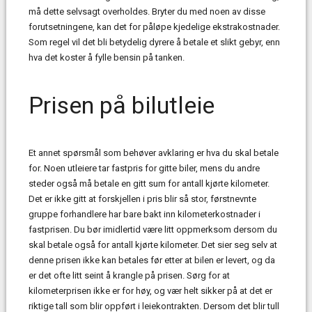
må dette selvsagt overholdes. Bryter du med noen av disse
forutsetningene, kan det for påløpe kjedelige ekstrakostnader.
Som regel vil det bli betydelig dyrere å betale et slikt gebyr, enn
hva det koster å fylle bensin på tanken.
Prisen på bilutleie
Et annet spørsmål som behøver avklaring er hva du skal betale
for. Noen utleiere tar fastpris for gitte biler, mens du andre
steder også må betale en gitt sum for antall kjørte kilometer.
Det er ikke gitt at forskjellen i pris blir så stor, førstnevnte
gruppe forhandlere har bare bakt inn kilometerkostnader i
fastprisen. Du bør imidlertid være litt oppmerksom dersom du
skal betale også for antall kjørte kilometer. Det sier seg selv at
denne prisen ikke kan betales før etter at bilen er levert, og da
er det ofte litt seint å krangle på prisen. Sørg for at
kilometerprisen ikke er for høy, og vær helt sikker på at det er
riktige tall som blir oppført i leiekontrakten. Dersom det blir tull