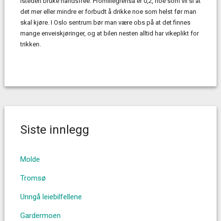
isteden bruke handsfree. Promillegrensa er 0,2, noe som vil si at
det mer eller mindre er forbudt å drikke noe som helst før man
skal kjøre. I Oslo sentrum bør man være obs på at det finnes
mange enveiskjøringer, og at bilen nesten alltid har vikeplikt for
trikken.
Siste innlegg
Molde
Tromsø
Unngå leiebilfellene
Gardermoen